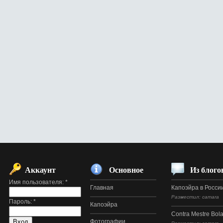
Аккаунт
Основное
Из блого
Имя пользователя:
*
Главная
Капоэйра в Росси
Разместил: camara
Пароль:
*
Капоэйра
Contra Mestre Bol
Фотографии