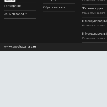
Разместил: camara
Регистрация
Обратная связь
Железная рука
Разместил: camara
Забыли пароль?
III Международный
Разместил: camara
III Международный
Разместил: camara
www.capoeiracamara.ru