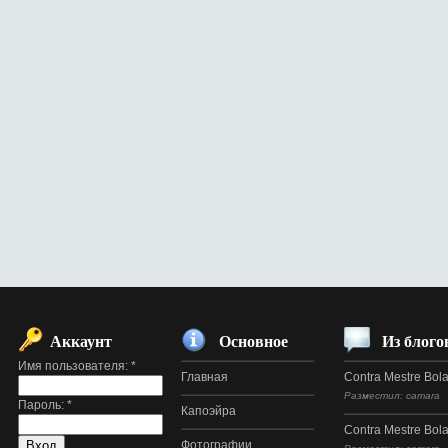
Аккаунт
Основное
Из блого
Имя пользователя:
*
Главная
Contra Mestre Bol
Разместил: camara
Пароль:
*
Капоэйра
Contra Mestre Bol
Фотографии