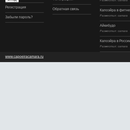
Разместил: camara
Регистрация
Обратная связь
Капоэйра в фитне
Разместил: camara
Забыли пароль?
Айкибудо
Разместил: camara
Капоэйра в Росси
Разместил: camara
www.capoeiracamara.ru