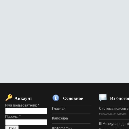
Аккаунт
Основное
Из блого
Имя пользователя:
*
Главная
Система поясов в
Разместил: camara
Пароль:
*
Капоэйра
III Международный
Фотографии