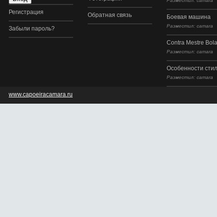
Разместил: camara
Регистрация
Обратная связь
Боевая машина
Разместил: camara
Забыли пароль?
Contra Mestre Bol
Разместил: camara
Особенности сти
Разместил: camara
www.capoeiracamara.ru