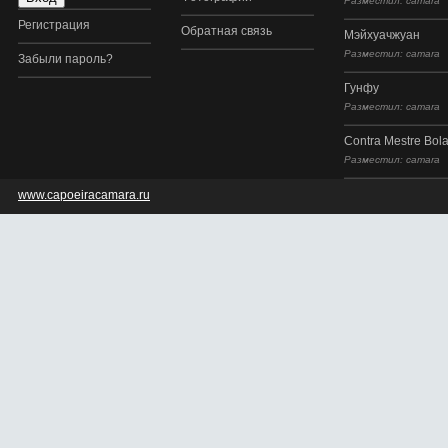
Разместил: camara
Регистрация
Обратная связь
Мэйхуачжуан
Разместил: camara
Забыли пароль?
Гунфу
Разместил: camara
Contra Mestre Bol
Разместил: camara
www.capoeiracamara.ru