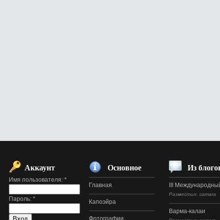
Аккаунт
Основное
Из блого
Имя пользователя:
*
Главная
III Международный
Разместил: camara
Пароль:
*
Капоэйра
Варма-калаи
Фотографии