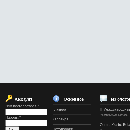
Аккаунт
Основное
Из блого
Имя пользователя:
*
Главная
III Международный
Разместил: camara
Пароль:
*
Капоэйра
Contra Mestre Bol
Фотографии