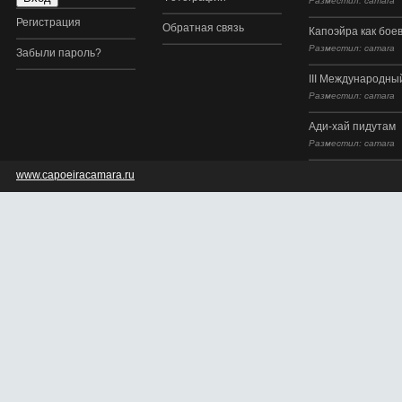
Разместил: camara
Регистрация
Обратная связь
Капоэйра как боев
Разместил: camara
Забыли пароль?
III Международный
Разместил: camara
Ади-хай пидутам
Разместил: camara
www.capoeiracamara.ru