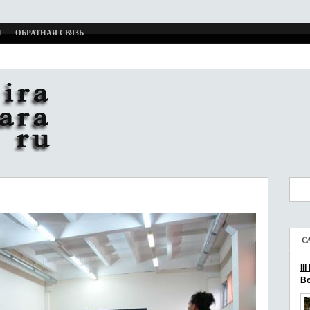
И
ОБРАТНАЯ СВЯЗЬ
С
II
Bo