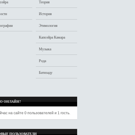
оэйра
Теория
ости
История
ографии
Этимология
Капоэйра Камара
Музыка
Рода
Батизаду
ТО ОНЛАЙН?
йчас на сайте
0 пользователей
и
1 гость
.
ОВЫЕ ПОЛЬЗОВАТЕЛИ