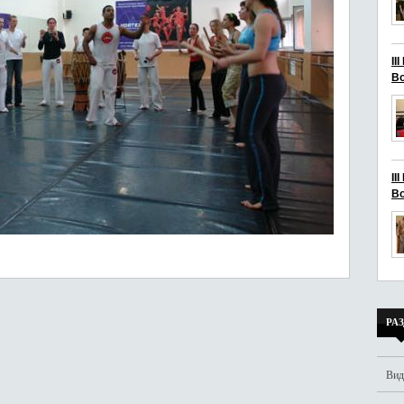
II
Bo
II
Bo
РА
Вид