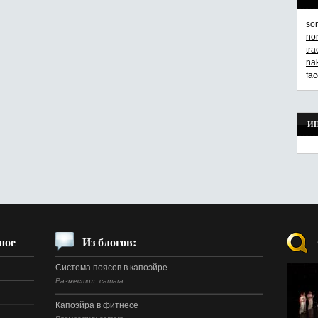
so
no
tr
na
fa
И
ное
Из блогов:
Система поясов в капоэйре
Разместил: camara
Капоэйра в фитнесе