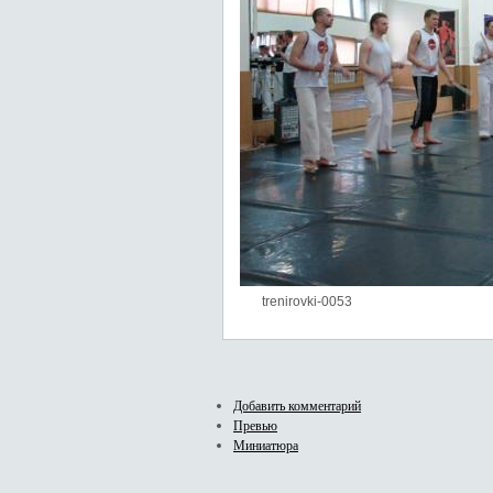
trenirovki-0053
Добавить комментарий
Превью
Миниатюра