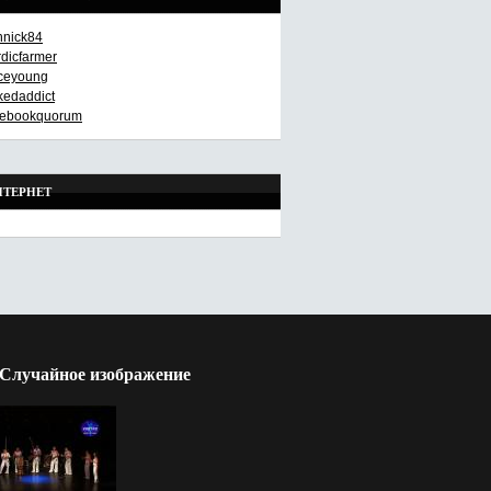
nnick84
rdicfarmer
aceyoung
kedaddict
cebookquorum
НТЕРНЕТ
Случайное изображение