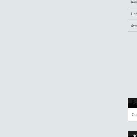
Кап
Нов
Фот
К
Се
Н