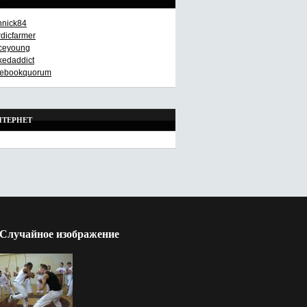
nnick84
rdicfarmer
aceyoung
kedaddict
cebookquorum
НТЕРНЕТ
Случайное изображение