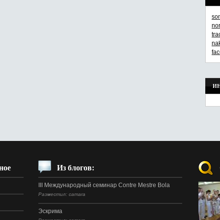
so
no
tr
na
fa
И
ное
Из блогов:
III Международный семинар Contre Mestre Bola
Разместил: camara
Эскрима