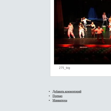
275_big
Добавить комментарий
Превью
Миниатюра