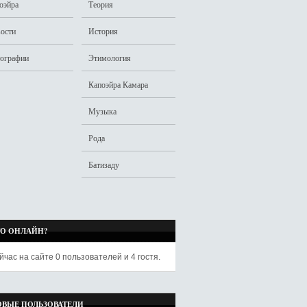
оэйра
Теория
ости
История
ографии
Этимология
Капоэйра Камара
Музыка
Рода
Батизаду
ТО ОНЛАЙН?
йчас на сайте
0 пользователей
и
4 гостя
.
ОВЫЕ ПОЛЬЗОВАТЕЛИ