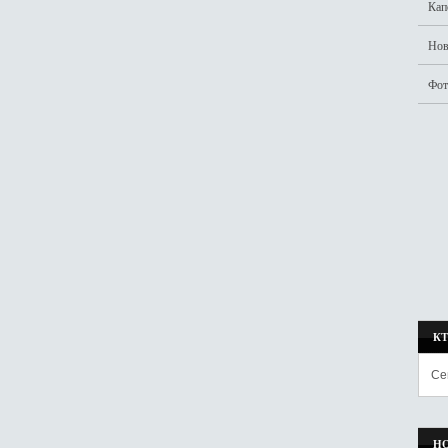
Кап
Нов
Фот
К
Се
Н