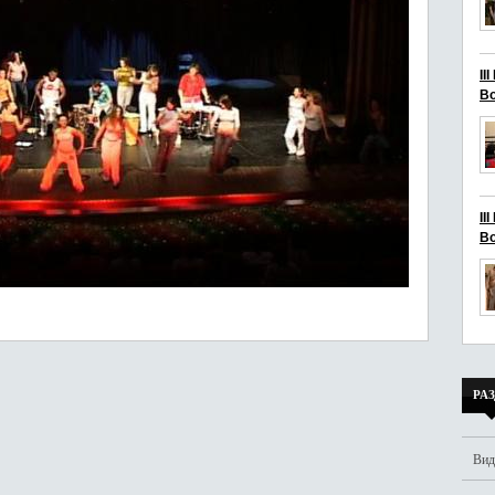
II
Bo
II
Bo
РА
Вид