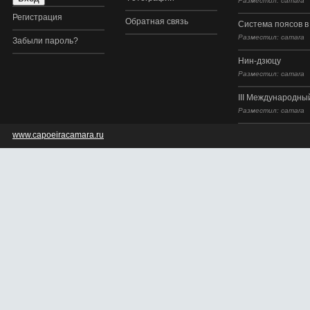
Разместил: camara
Регистрация
Обратная связь
Система поясов в
Разместил: camara
Забыли пароль?
Нин-дзюцу
Разместил: camara
III Международный
Разместил: camara
www.capoeiracamara.ru