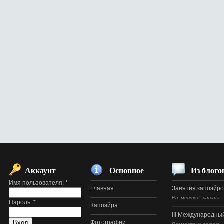
Аккаунт
Основное
Из блого
Имя пользователя:
*
Главная
Занятия капоэйр
Разместил: camara
Пароль:
*
Капоэйра
III Международный
Фотографии