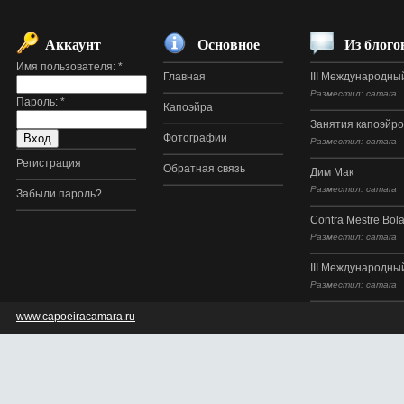
Аккаунт
Основное
Из блого
Имя пользователя:
*
Главная
III Международный
Разместил: camara
Пароль:
*
Капоэйра
Занятия капоэйр
Фотографии
Разместил: camara
Регистрация
Обратная связь
Дим Мак
Разместил: camara
Забыли пароль?
Contra Mestre Bol
Разместил: camara
III Международный
Разместил: camara
www.capoeiracamara.ru