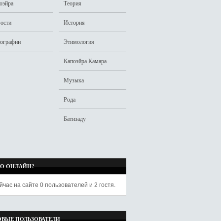
оэйра
Теория
ости
История
ографии
Этимология
Капоэйра Камара
Музыка
Рода
Батизаду
ТО ОНЛАЙН?
йчас на сайте
0 пользователей
и
2 гостя
.
ОВЫЕ ПОЛЬЗОВАТЕЛИ