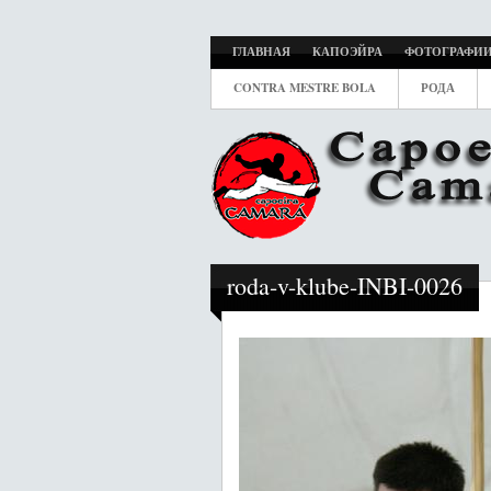
ГЛАВНАЯ
КАПОЭЙРА
ФОТОГРАФИ
CONTRA MESTRE BOLA
РОДА
roda-v-klube-INBI-0026