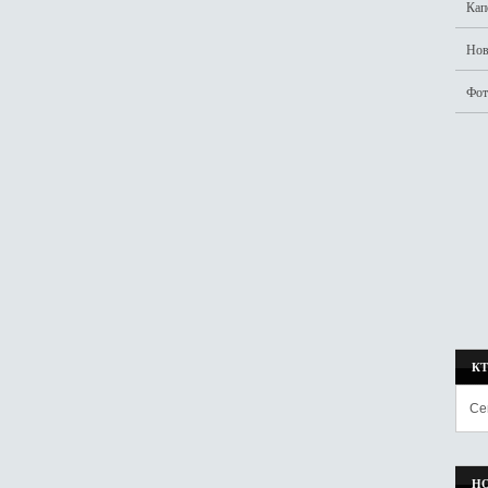
Кап
Нов
Фот
К
Се
Н