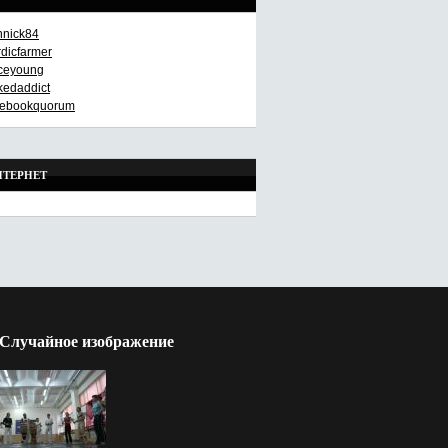
nnick84
rdicfarmer
aceyoung
kedaddict
cebookquorum
НТЕРНЕТ
Случайное изображение