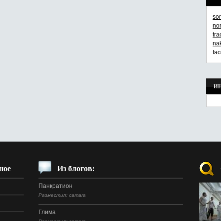
so
no
tr
na
fa
И
ное
Из блогов:
Панкратион
Разместил: camara
Глима