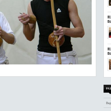
II
Bo
II
Bo
РА
Вид