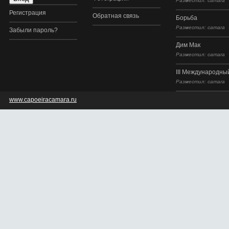
Разместил: camara
Регистрация
Обратная связь
Борьба
Разместил: camara
Забыли пароль?
Дим Мак
Разместил: camara
III Международный
Разместил: camara
www.capoeiracamara.ru