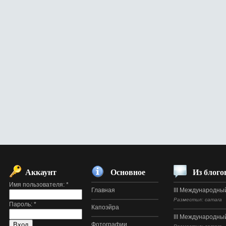
Аккаунт
Основное
Из блого
Имя пользователя:
*
Главная
III Международный
Разместил: camara
Пароль:
*
Капоэйра
III Международный
Фотографии